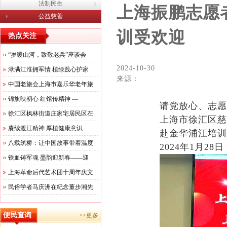
法制民生
上海振鹏志愿
公益慈善
训受欢迎
热点关注
“岁暖山河，致敬老兵”座谈会
2024-10-30
渌满江淮拥军情 植绿践心护家
来源：
中国老旅会上海市嘉乐华老年旅
锦旗映初心 红馆传精神 —
请党放心、志愿
徐汇区枫林街道庄家宅居民区在
上海市徐汇区慈
赓续渡江精神 厚植健康意识
赴金华浦江培训
八载筑桥：让中国故事带着温度
2024年1月2
铁血铸军魂 墨韵迎新春——迎
上海革命后代艺术团十周年庆文
民俗学者马庆洲在纪念董步湘先
便民查询
>>更多