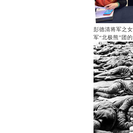
彭德清将军之女
军“北极熊”团