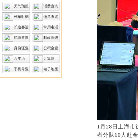
天气预报
话费查询
列车时刻
违章查询
长途客运
常用电话
航班查询
邮政编码
身份证查
公积金查
询
询
万年历
计算器
手机号查
电子地图
询
1月28日上海
者分队60人赴