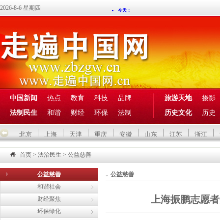
2026-8-6 星期四
中国新闻
热点
教育
科技
品牌
旅游天地
摄影
法制民生
和谐
财经
环保
法制
历史文化
历史
北京
上海
天津
重庆
安徽
山东
江苏
浙江
首页
>
法治民生
>
公益慈善
公益慈善
公益慈善
和谐社会
上海振鹏志愿者
财经聚焦
环保绿化