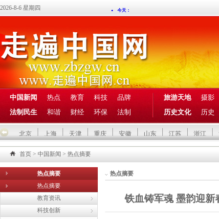
2026-8-6 星期四
中国新闻
热点
教育
科技
品牌
旅游天地
摄影
法制民生
和谐
财经
环保
法制
历史文化
历史
北京
上海
天津
重庆
安徽
山东
江苏
浙江
首页
>
中国新闻
>
热点摘要
热点摘要
热点摘要
热点摘要
铁血铸军魂 墨韵迎
教育资讯
科技创新