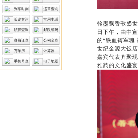
列车时刻
违章查询
长途客运
常用电话
翰墨飘香歌盛世，
航班查询
邮政编码
日下午，由中宣
的“铁血铸军魂
身份证查
公积金查
世纪金源大饭店
询
询
万年历
计算器
嘉宾代表齐聚现
手机号查
电子地图
雅韵的文化盛宴
询