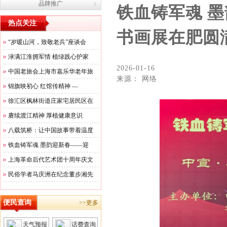
品牌推广
铁血铸军魂 
热点关注
书画展在肥圆
“岁暖山河，致敬老兵”座谈会
渌满江淮拥军情 植绿践心护家
2026-01-16
中国老旅会上海市嘉乐华老年旅
来源： 网络
锦旗映初心 红馆传精神 —
徐汇区枫林街道庄家宅居民区在
赓续渡江精神 厚植健康意识
八载筑桥：让中国故事带着温度
铁血铸军魂 墨韵迎新春——迎
上海革命后代艺术团十周年庆文
民俗学者马庆洲在纪念董步湘先
便民查询
>>更多
天气预报
话费查询