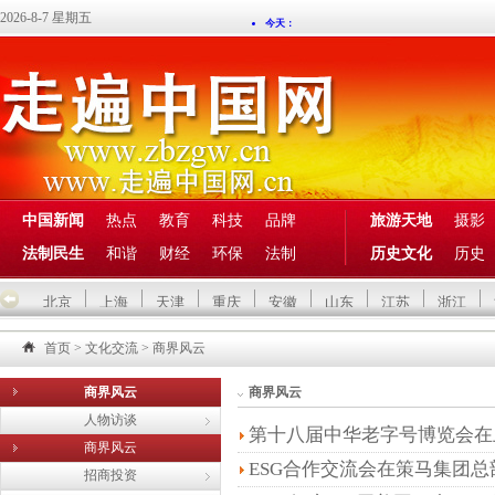
2026-8-7 星期五
中国新闻
热点
教育
科技
品牌
旅游天地
摄影
法制民生
和谐
财经
环保
法制
历史文化
历史
北京
上海
天津
重庆
安徽
山东
江苏
浙江
首页
>
文化交流
>
商界风云
商界风云
商界风云
人物访谈
第十八届中华老字号博览会在
商界风云
ESG合作交流会在策马集团总
招商投资