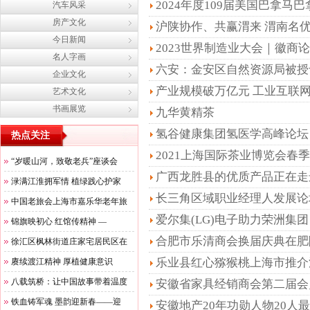
2024年度109届美国巴拿
汽车风采
房产文化
启动仪式隆重举行
沪陕协作、共赢渭来 渭南名
今日新闻
食上海品鉴会举办
2023世界制造业大会｜徽商
名人字画
六安：金安区自然资源局被授
企业文化
产业规模破万亿元 工业互联
艺术文化
书画展览
九华黄精茶
氢谷健康集团氢医学高峰论坛
热点关注
2021上海国际茶业博览会春
“岁暖山河，致敬老兵”座谈会
广西龙胜县的优质产品正在走
渌满江淮拥军情 植绿践心护家
长三角区域职业经理人发展论
中国老旅会上海市嘉乐华老年旅
爱尔集(LG)电子助力荣洲集团
锦旗映初心 红馆传精神 —
合肥市乐清商会换届庆典在肥
徐汇区枫林街道庄家宅居民区在
乐业县红心猕猴桃上海市推介
赓续渡江精神 厚植健康意识
八载筑桥：让中国故事带着温度
安徽省家具经销商会第二届会
铁血铸军魂 墨韵迎新春——迎
安徽地产20年功勋人物20人