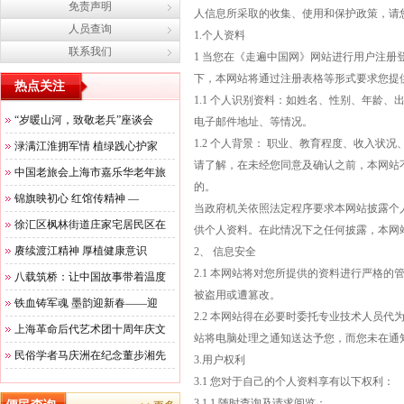
免责声明
人信息所采取的收集、使用和保护政策，请
人员查询
1.个人资料
联系我们
1 当您在《走遍中国网》网站进行用户注
下，本网站将通过注册表格等形式要求您提
热点关注
1.1 个人识别资料：如姓名、性别、年龄
“岁暖山河，致敬老兵”座谈会
电子邮件地址、等情况。
1.2 个人背景： 职业、教育程度、收入状
渌满江淮拥军情 植绿践心护家
请了解，在未经您同意及确认之前，本网站
中国老旅会上海市嘉乐华老年旅
的。
锦旗映初心 红馆传精神 —
当政府机关依照法定程序要求本网站披露个
徐汇区枫林街道庄家宅居民区在
供个人资料。在此情况下之任何披露，本网
赓续渡江精神 厚植健康意识
2、 信息安全
2.1 本网站将对您所提供的资料进行严格
八载筑桥：让中国故事带着温度
被盗用或遭篡改。
铁血铸军魂 墨韵迎新春——迎
2.2 本网站得在必要时委托专业技术人员
上海革命后代艺术团十周年庆文
站将电脑处理之通知送达予您，而您未在通
民俗学者马庆洲在纪念董步湘先
3.用户权利
3.1 您对于自己的个人资料享有以下权利：
3.1.1 随时查询及请求阅览；