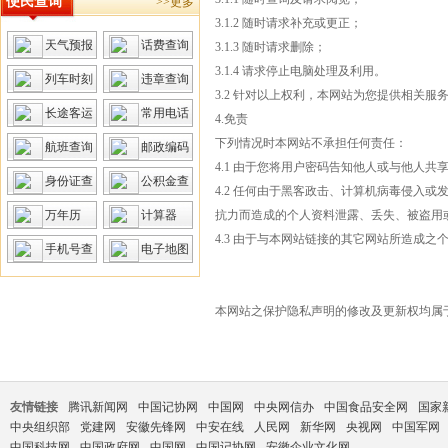
便民查询
>>更多
3.1.2 随时请求补充或更正；
天气预报
话费查询
3.1.3 随时请求删除；
3.1.4 请求停止电脑处理及利用。
列车时刻
违章查询
3.2 针对以上权利，本网站为您提供相关服
长途客运
常用电话
4.免责
下列情况时本网站不承担任何责任：
航班查询
邮政编码
4.1 由于您将用户密码告知他人或与他人
身份证查
公积金查
4.2 任何由于黑客政击、计算机病毒侵入
询
询
万年历
计算器
抗力而造成的个人资料泄露、丢失、被盗用
4.3 由于与本网站链接的其它网站所造成
手机号查
电子地图
询
本网站之保护隐私声明的修改及更新权均属
友情链接
腾讯新闻网
中国记协网
中国网
中央网信办
中国食品安全网
国家
中央组织部
党建网
安徽先锋网
中安在线
人民网
新华网
央视网
中国军网
中国科技网
中国政府网
中国网
中国记协网
安徽企业文化网