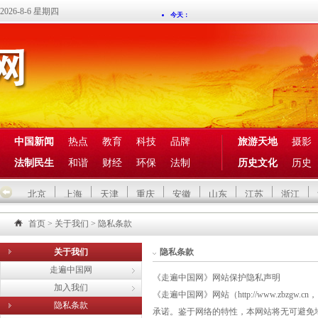
2026-8-6 星期四
中国新闻
热点
教育
科技
品牌
旅游天地
摄影
法制民生
和谐
财经
环保
法制
历史文化
历史
北京
上海
天津
重庆
安徽
山东
江苏
浙江
首页
>
关于我们
>
隐私条款
关于我们
隐私条款
走遍中国网
《走遍中国网》网站保护隐私声明
加入我们
《走遍中国网》网站（http://www.zbz
隐私条款
承诺。鉴于网络的特性，本网站将无可避免