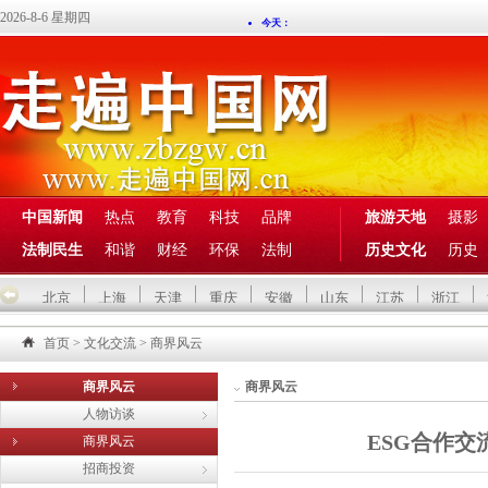
2026-8-6 星期四
中国新闻
热点
教育
科技
品牌
旅游天地
摄影
法制民生
和谐
财经
环保
法制
历史文化
历史
北京
上海
天津
重庆
安徽
山东
江苏
浙江
首页
>
文化交流
>
商界风云
商界风云
商界风云
人物访谈
ESG合作
商界风云
招商投资