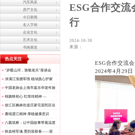
汽车风采
ESG合作交
房产文化
今日新闻
行
名人字画
企业文化
艺术文化
2024-10-30
来源：
书画展览
热点关注
ESG合作交流
“岁暖山河，致敬老兵”座谈会
2024年4月2
渌满江淮拥军情 植绿践心护家
中国老旅会上海市嘉乐华老年旅
锦旗映初心 红馆传精神 —
徐汇区枫林街道庄家宅居民区在
赓续渡江精神 厚植健康意识
八载筑桥：让中国故事带着温度
铁血铸军魂 墨韵迎新春——迎