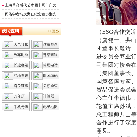
上海革命后代艺术团十周年庆文
民俗学者马庆洲在纪念董步湘先
便民查询
（ESG合作交
>>更多
（虞健一、共山
天气预报
话费查询
团董事长邀请，
列车时刻
违章查询
进委员会商业行
马集团对接会在
长途客运
常用电话
马集团董事长、
航班查询
邮政编码
国策智库专家、
身份证查
公积金查
贸易促进委员会
询
询
万年历
计算器
心主任李德伟，
轮值主席孙斌，
手机号查
电子地图
总工程师共山等
询
合作进行了深度
意见。