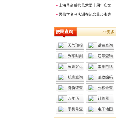
上海革命后代艺术团十周年庆文
民俗学者马庆洲在纪念董步湘先
便民查询
>>更多
天气预报
话费查询
列车时刻
违章查询
长途客运
常用电话
航班查询
邮政编码
身份证查
公积金查
询
询
万年历
计算器
手机号查
电子地图
询