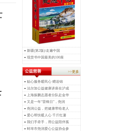
士
新疆(第2版)/走遍中国
现货书中国最美的100座
公益慈善
>>更多
贴心服务暖民心 赠送锦
法尔加公益健康讲座在沪成
士
上海振鹏志愿者分队赴金华
又是一年“雷锋日”，尧润
尧润公益，把健康带给老人
爱心帮扶暖人心 千斤红薯
我们手牵手，用公益陪伴孤
蚌埠市尧润爱心公益协会参