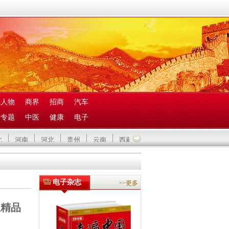
人物
商界
招商
汽车
专题
中医
健康
电子
北
河南
河北
贵州
云南
西藏
广东
广西
陕西
电子杂志
>>更多
派精品