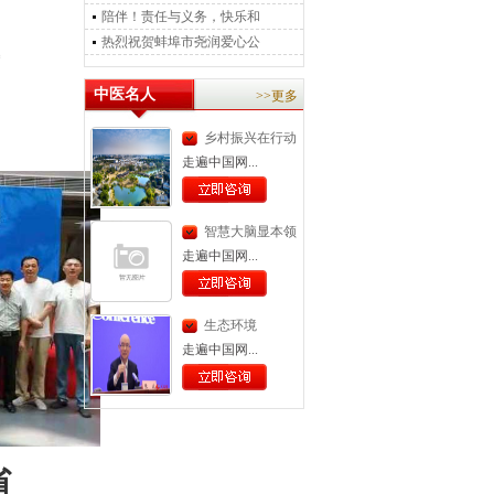
陪伴！责任与义务，快乐和
热烈祝贺蚌埠市尧润爱心公
士
中医名人
>>更多
乡村振兴在行动
｜
走遍中国网...
智慧大脑显本领
走遍中国网...
生态环境
部：“十
走遍中国网...
省