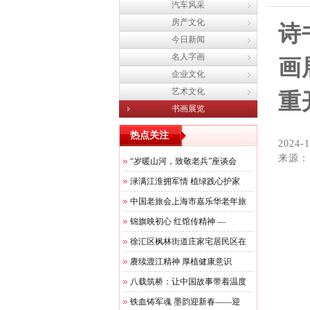
汽车风采
房产文化
诗
今日新闻
名人字画
画
企业文化
艺术文化
重
书画展览
热点关注
2024-1
来源：
“岁暖山河，致敬老兵”座谈会
渌满江淮拥军情 植绿践心护家
中国老旅会上海市嘉乐华老年旅
锦旗映初心 红馆传精神 —
徐汇区枫林街道庄家宅居民区在
赓续渡江精神 厚植健康意识
八载筑桥：让中国故事带着温度
铁血铸军魂 墨韵迎新春——迎