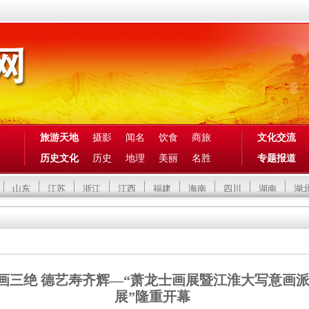
旅游天地
摄影
闻名
饮食
商旅
文化交流
历史文化
历史
地理
美丽
名胜
专题报道
山东
江苏
浙江
江西
福建
海南
四川
湖南
湖
画三绝 德艺寿齐辉―“萧龙士画展暨江淮大写意画
展”隆重开幕