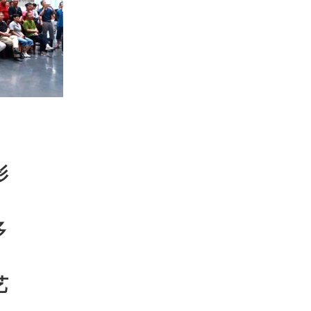
之
影
多
艺