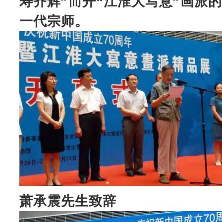
寿齐辉”而开“江淮大写意”画派的
一代宗师。
萧承震先生致辞