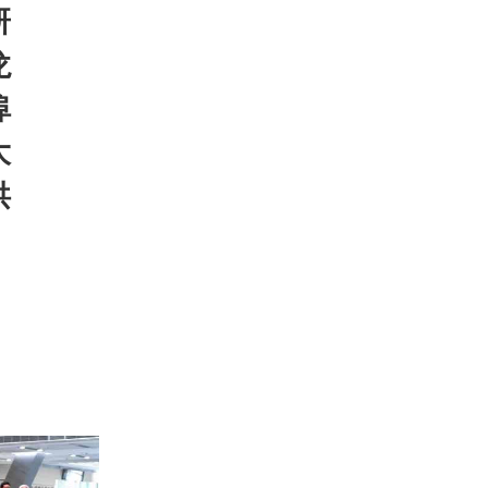
研
龙
埠
大
洪
、