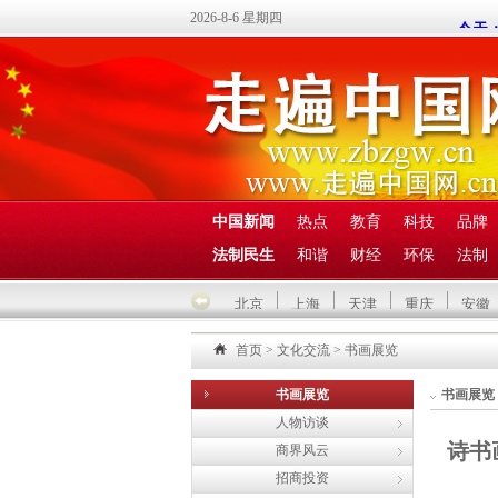
2026-8-6 星期四
中国新闻
热点
教育
科技
品牌
法制民生
和谐
财经
环保
法制
北京
上海
天津
重庆
安徽
首页
>
文化交流
>
书画展览
书画展览
书画展览
人物访谈
诗书
商界风云
招商投资