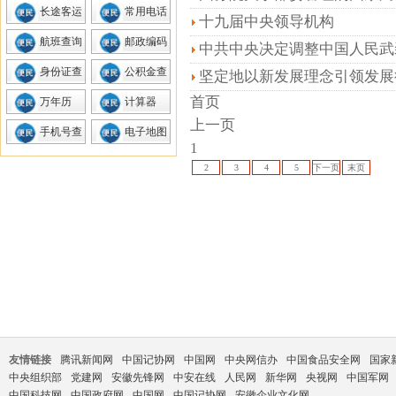
长途客运
常用电话
十九届中央领导机构
航班查询
邮政编码
中共中央决定调整中国人民武
身份证查
公积金查
坚定地以新发展理念引领发展
询
询
首页
中心城市
万年历
计算器
上一页
手机号查
电子地图
1
询
2
3
4
5
下一页
末页
友情链接
腾讯新闻网
中国记协网
中国网
中央网信办
中国食品安全网
国家
中央组织部
党建网
安徽先锋网
中安在线
人民网
新华网
央视网
中国军网
中国科技网
中国政府网
中国网
中国记协网
安徽企业文化网