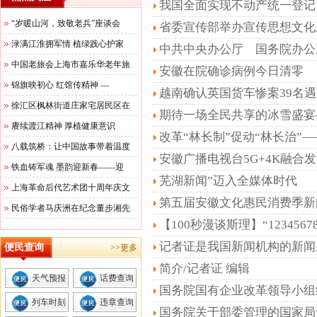
我国全面实现不动产统一登记
“岁暖山河，致敬老兵”座谈会
省委宣传部举办宣传思想文化
渌满江淮拥军情 植绿践心护家
中共中央办公厅 国务院办公
中国老旅会上海市嘉乐华老年旅
的意见》
安徽在院确诊病例今日清零
锦旗映初心 红馆传精神 —
越南确认英国货车惨案39名
徐汇区枫林街道庄家宅居民区在
期待一场全民共享的冰雪盛宴
赓续渡江精神 厚植健康意识
100天之际 新华网 2019-11-08 1
改革“林长制”促动“林长治”
八载筑桥：让中国故事带着温度
察
安徽广播电视台5G+4K融合
铁血铸军魂 墨韵迎新春——迎
芜湖新闻”迈入全媒体时代
上海革命后代艺术团十周年庆文
第五届安徽文化惠民消费季新
民俗学者马庆洲在纪念董步湘先
【100秒漫谈斯理】“12345
记者证是我国新闻机构的新闻
便民查询
>>更多
简介/记者证 编辑
天气预报
话费查询
国务院国有企业改革领导小组
列车时刻
违章查询
国务院关于部委管理的国家局