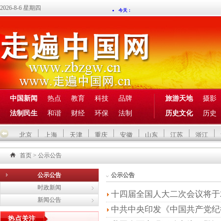
2026-8-6 星期四
中国新闻
热点
教育
科技
品牌
旅游天地
摄影
法制民生
和谐
财经
环保
法制
历史文化
历史
北京
上海
天津
重庆
安徽
山东
江苏
浙江
首页
>
公示公告
公示公告
公示公告
时政新闻
十四届全国人大二次会议将于2
新闻公告
中共中央印发《中国共产党纪
热点关注